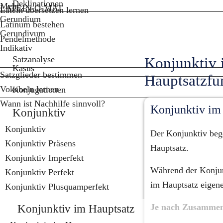
Deklinationen
Mehr...
LATEIN-O-MAT
Latein übersetzen lernen
Gerundium
Latinum bestehen
Gerundivum
Pendelmethode
Indikativ
Satzanalyse
Konjunktiv i
Kasus
Satzglieder bestimmen
Hauptsatzfu
Vokabeln lernen
Konjugationen
Wann ist Nachhilfe sinnvoll?
Konjunktiv im 
Konjunktiv
Konjunktiv
Der Konjunktiv bege
Konjunktiv Präsens
Hauptsatz.
Konjunktiv Imperfekt
Während der Konjunk
Konjunktiv Perfekt
im Hauptsatz eigen
Konjunktiv Plusquamperfekt
Konjunktiv im Hauptsatz
Je nach Zusammen