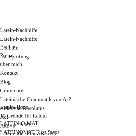
Latein-Nachhilfe
Latein-Nachhilfe
Buchen
Latinum
Preise
Nachprüfung
über mich
Kontakt
Blog
Grammatik
Lateinische Grammatik von A-Z
Latein-Tipps
Ablativus Absolutus
10 Gründe für Latein
AcI
LATEIN-O-MAT
Häufige Fehler
Aktiv
LATEINOMAT First Steps
Latein oder Französisch?