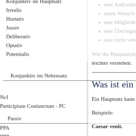
Konjunktiv im Hauptsatz
eine Aufforde
Irrealis
einen Wunsch 
Hortativ
eine Möglichke
Jussiv
eine Überlegu
Deliberativ
eine nicht ver
Optativ
Potentialis
Wer die Hauptsatzfu
leichter verstehen.
Konjunktiv im Nebensatz
Was ist ein
NcI
Ein Hauptsatz kann 
Participium Coniunctum - PC
Beispiele:
Passiv
Caesar venit.
PPA