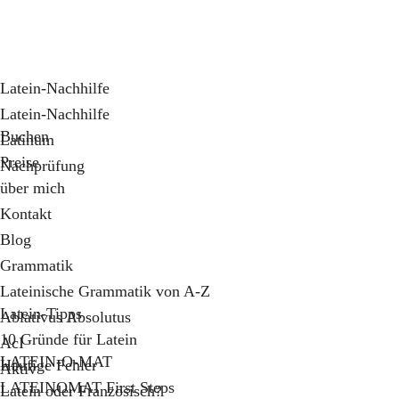
Latein-Nachhilfe
Latein-Nachhilfe
Buchen
Latinum
Preise
Nachprüfung
über mich
Kontakt
Blog
Grammatik
Lateinische Grammatik von A-Z
Latein-Tipps
Ablativus Absolutus
10 Gründe für Latein
AcI
LATEIN-O-MAT
Häufige Fehler
Aktiv
LATEINOMAT First Steps
Latein oder Französisch?