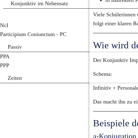
in indirekten 
Konjunktiv im Nebensatz
Viele Schülerinnen 
folgt einer klaren R
NcI
Participium Coniunctum - PC
Wie wird d
Passiv
PPA
Der Konjunktiv Impe
PPP
Schema:
Zeiten
Infinitiv + Persona
Das macht ihn zu ei
Beispiele d
a-Konjugation