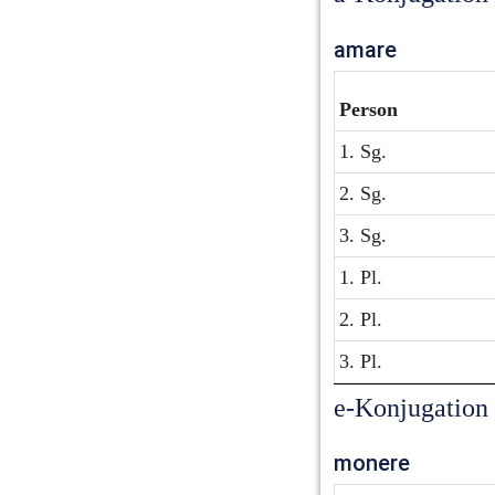
amare
Person
1. Sg.
2. Sg.
3. Sg.
1. Pl.
2. Pl.
3. Pl.
e-Konjugation
monere