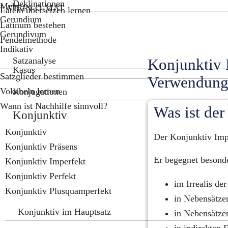
Deklinationen
Mehr...
LATEIN-O-MAT
Latein übersetzen lernen
Gerundium
Latinum bestehen
Gerundivum
Pendelmethode
Indikativ
Satzanalyse
Konjunktiv I
Kasus
Satzglieder bestimmen
Verwendun
Vokabeln lernen
Konjugationen
Wann ist Nachhilfe sinnvoll?
Was ist der
Konjunktiv
Konjunktiv
Der Konjunktiv Impe
Konjunktiv Präsens
Er begegnet besonde
Konjunktiv Imperfekt
Konjunktiv Perfekt
im Irrealis de
Konjunktiv Plusquamperfekt
in Nebensätzen
Konjunktiv im Hauptsatz
in Nebensätzen