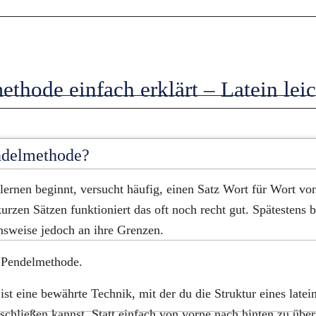
thode einfach erklärt – Latein leich
endelmethode?
ernen beginnt, versucht häufig, einen Satz Wort für Wort von 
urzen Sätzen funktioniert das oft noch recht gut. Spätestens b
nsweise jedoch an ihre Grenzen.
e Pendelmethode.
t eine bewährte Technik, mit der du die Struktur eines latein
erschließen kannst. Statt einfach von vorne nach hinten zu über