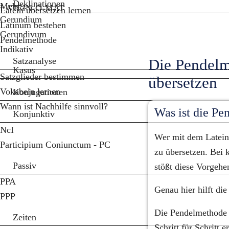
Deklinationen
Mehr...
LATEIN-O-MAT
Latein übersetzen lernen
Gerundium
Latinum bestehen
Gerundivum
Pendelmethode
Indikativ
Satzanalyse
Die Pendelme
Kasus
Satzglieder bestimmen
übersetzen
Vokabeln lernen
Konjugationen
Wann ist Nachhilfe sinnvoll?
Was ist die P
Konjunktiv
NcI
Wer mit dem Lateinl
Participium Coniunctum - PC
zu übersetzen. Bei k
Passiv
stößt diese Vorgehe
PPA
Genau hier hilft di
PPP
Die Pendelmethode is
Zeiten
Schritt für Schritt 