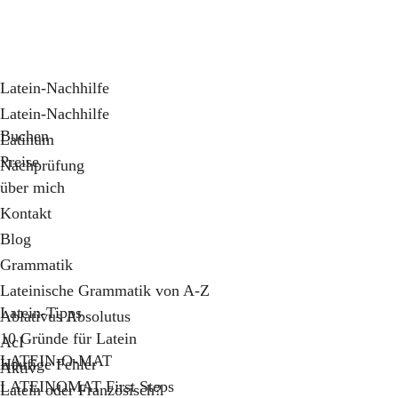
Latein-Nachhilfe
Latein-Nachhilfe
Buchen
Latinum
Preise
Nachprüfung
über mich
Kontakt
Blog
Grammatik
Lateinische Grammatik von A-Z
Latein-Tipps
Ablativus Absolutus
10 Gründe für Latein
AcI
LATEIN-O-MAT
Häufige Fehler
Aktiv
LATEINOMAT First Steps
Latein oder Französisch?