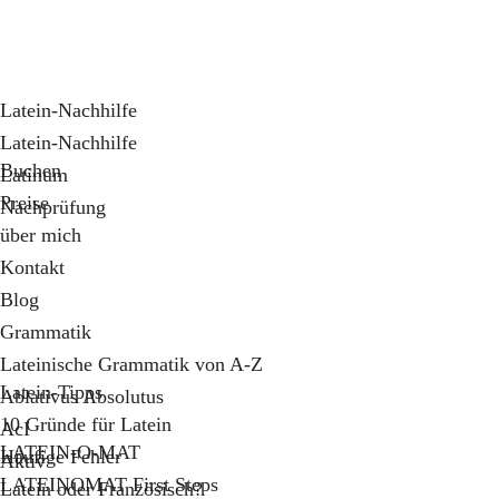
Latein-Nachhilfe
Latein-Nachhilfe
Buchen
Latinum
Preise
Nachprüfung
über mich
Kontakt
Blog
Grammatik
Lateinische Grammatik von A-Z
Latein-Tipps
Ablativus Absolutus
10 Gründe für Latein
AcI
LATEIN-O-MAT
Häufige Fehler
Aktiv
LATEINOMAT First Steps
Latein oder Französisch?