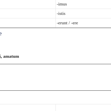
-imus
-istis
-erunt / -ere
e
i, amatum