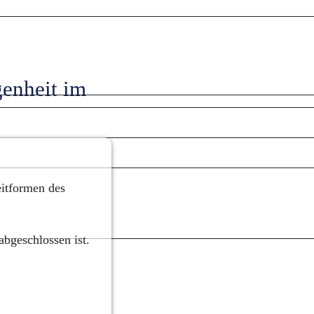
enheit im 
itformen des 
abgeschlossen ist.