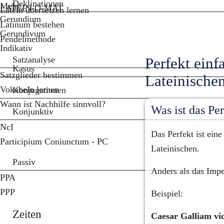
Deklinationen
Mehr...
LATEIN-O-MAT
Latein übersetzen lernen
Gerundium
Latinum bestehen
Gerundivum
Pendelmethode
Indikativ
Satzanalyse
Perfekt einf
Kasus
Satzglieder bestimmen
Lateinische
Vokabeln lernen
Konjugationen
Wann ist Nachhilfe sinnvoll?
Was ist das Per
Konjunktiv
NcI
Das Perfekt ist ein
Participium Coniunctum - PC
Lateinischen.
Passiv
Anders als das Imper
PPA
PPP
Beispiel:
Zeiten
Caesar Galliam vic