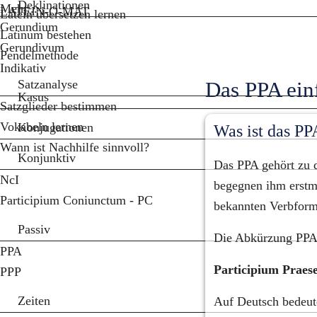
Deklinationen
Mehr...
LATEIN-O-MAT
Latein übersetzen lernen
Gerundium
Latinum bestehen
Gerundivum
Pendelmethode
Indikativ
Satzanalyse
Das PPA einf
Kasus
Satzglieder bestimmen
Vokabeln lernen
Konjugationen
Was ist das PP
Wann ist Nachhilfe sinnvoll?
Konjunktiv
Das PPA gehört zu d
NcI
begegnen ihm erstmal
Participium Coniunctum - PC
bekannten Verbform
Passiv
Die Abkürzung PPA 
PPA
Participium Praesen
PPP
Zeiten
Auf Deutsch bedeute