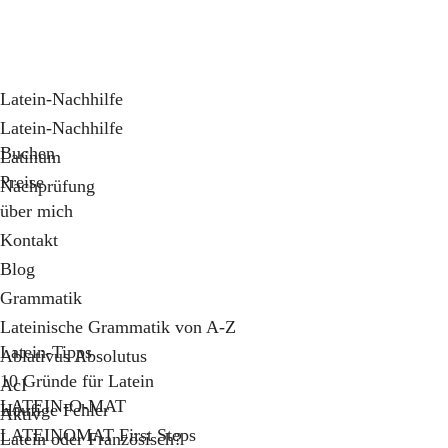
Latein-Nachhilfe
Latein-Nachhilfe
Buchen
Latinum
Preise
Nachprüfung
über mich
Kontakt
Blog
Grammatik
Lateinische Grammatik von A-Z
Latein-Tipps
Ablativus Absolutus
10 Gründe für Latein
AcI
LATEIN-O-MAT
Häufige Fehler
Aktiv
LATEINOMAT First Steps
Latein oder Französisch?