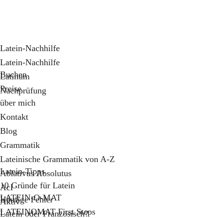
Latein-Nachhilfe
Latein-Nachhilfe
Buchen
Latinum
Preise
Nachprüfung
über mich
Kontakt
Blog
Grammatik
Lateinische Grammatik von A-Z
Latein-Tipps
Ablativus Absolutus
10 Gründe für Latein
AcI
LATEIN-O-MAT
Häufige Fehler
Aktiv
LATEINOMAT First Steps
Latein oder Französisch?