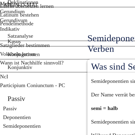
Deklinationen
Mehr...
LATEIN-O-MAT
Latein übersetzen lernen
Gerundium
Latinum bestehen
Gerundivum
Pendelmethode
Indikativ
Satzanalyse
Semideponent
Kasus
Satzglieder bestimmen
Verben
Vokabeln lernen
Konjugationen
Wann ist Nachhilfe sinnvoll?
Was sind S
Konjunktiv
NcI
Semideponentien sin
Participium Coniunctum - PC
Der Name verrät ber
Passiv
semi = halb
Passiv
Deponentien
Semideponentien si
Semideponentien