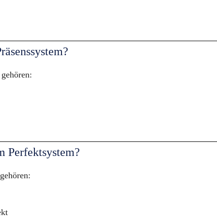
Präsenssystem?
 gehören:
m Perfektsystem?
gehören:
kt