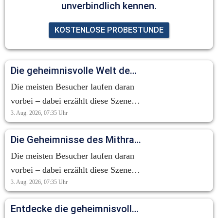
unverbindlich kennen.
KOSTENLOSE PROBESTUNDE
Die geheimnisvolle Welt des Mithraskults: Ein Blick auf die Tauroktonie
Die meisten Besucher laufen daran
vorbei – dabei erzählt diese Szene
3. Aug. 2026, 07:35
Uhr
eine der geheimnisvollsten
Geschichten der Antike. Die
Die Geheimnisse des Mithraskults: Eine antike Erzählung im Verborgenen
sogenannte Tauroktonie zeigt den
Die meisten Besucher laufen daran
Gott Mithras bei der Opferung eines
vorbei – dabei erzählt diese Szene
Stiers. Doch es geht hier nicht um
3. Aug. 2026, 07:35
Uhr
eine der geheimnisvollsten
Gewalt. Für die Anhänger des
Geschichten der Antike. Die
Mithraskults symbolisierte diese
Entdecke die geheimnisvolle Welt des Mithraskults!
sogenannte Tauroktonie zeigt den
Szene neues Leben, Fruchtbarkeit