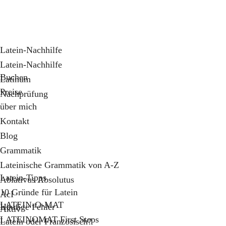
Latein-Nachhilfe
Latein-Nachhilfe
Buchen
Latinum
Preise
Nachprüfung
über mich
Kontakt
Blog
Grammatik
Lateinische Grammatik von A-Z
Latein-Tipps
Ablativus Absolutus
10 Gründe für Latein
AcI
LATEIN-O-MAT
Häufige Fehler
Aktiv
LATEINOMAT First Steps
Latein oder Französisch?