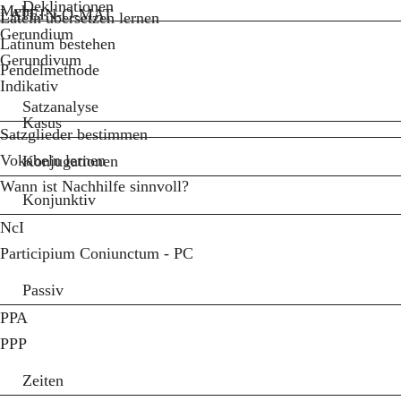
Deklinationen
Mehr...
LATEIN-O-MAT
Latein übersetzen lernen
Gerundium
Latinum bestehen
Gerundivum
Pendelmethode
Indikativ
Satzanalyse
Kasus
Satzglieder bestimmen
Vokabeln lernen
Konjugationen
Wann ist Nachhilfe sinnvoll?
Konjunktiv
NcI
Participium Coniunctum - PC
Passiv
PPA
PPP
Zeiten