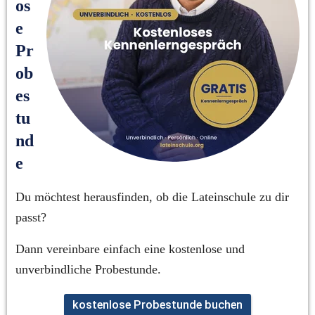
os
e 
Pr
ob
es
tu
nd
e
Du möchtest herausfinden, ob die Lateinschule zu dir 
passt?
Dann vereinbare einfach eine kostenlose und 
unverbindliche Probestunde.
kostenlose Probestunde buchen