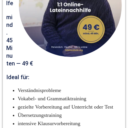
lfe
mi
nd
. 
45 
Mi
nu
ten — 49 €
Ideal für:
Verständnisprobleme
Vokabel- und Grammatiktraining
gezielte Vorbereitung auf Unterricht oder Test
Übersetzungstraining
intensive Klausurvorbereitung