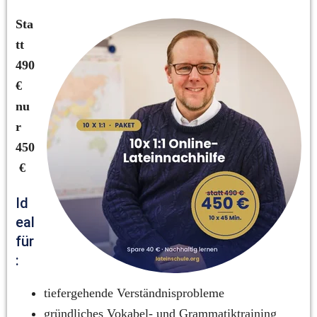
Sta
tt 
490 
€ 
nu
r 
450
 €
Id
eal 
für
:
tiefergehende Verständnisprobleme
gründliches Vokabel- und Grammatiktraining