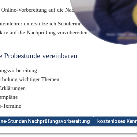
e Online-Vorbereitung auf die Nachprüfung in Latein von 
Late
teinlehrer unterstütze ich Schülerinnen und Schüler gezielt dab
ektiv auf die Nachprüfung vorzubereiten – verständlich, individ
se Probestunde vereinbaren
ungsvorbereitung
erholung wichtiger Themen
Erklärungen
ernpläne
ne-Termine
line-Stunden Nachprüfungsvorbereitung
kostenloses Ken