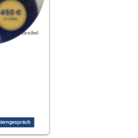
inschule.org
 an.
ei, sich 
uell und flexibel 
nlerngespräch