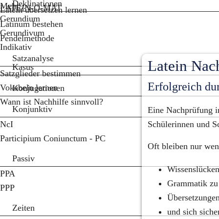
Deklinationen
Mehr...
LATEIN-O-MAT
Latein übersetzen lernen
Gerundium
Latinum bestehen
Gerundivum
Pendelmethode
Indikativ
Satzanalyse
Latein Nac
Kasus
Satzglieder bestimmen
Erfolgreich du
Vokabeln lernen
Konjugationen
Wann ist Nachhilfe sinnvoll?
Konjunktiv
Eine Nachprüfung in 
NcI
Schülerinnen und S
Participium Coniunctum - PC
Oft bleiben nur we
Passiv
Wissenslücken
PPA
Grammatik zu 
PPP
Übersetzungen 
Zeiten
und sich siche