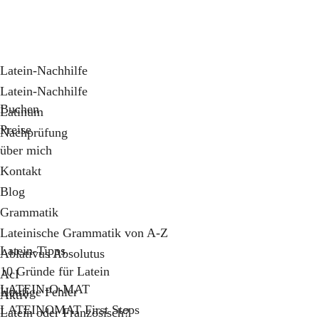
Latein-Nachhilfe
Latein-Nachhilfe
Buchen
Latinum
Preise
Nachprüfung
über mich
Kontakt
Blog
Grammatik
Lateinische Grammatik von A-Z
Latein-Tipps
Ablativus Absolutus
10 Gründe für Latein
AcI
LATEIN-O-MAT
Häufige Fehler
Aktiv
LATEINOMAT First Steps
Latein oder Französisch?