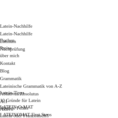
Latein-Nachhilfe
Latein-Nachhilfe
Buchen
Latinum
Preise
Nachprüfung
über mich
Kontakt
Blog
Grammatik
Lateinische Grammatik von A-Z
Latein-Tipps
Ablativus Absolutus
10 Gründe für Latein
AcI
LATEIN-O-MAT
Häufige Fehler
Aktiv
LATEINOMAT First Steps
Latein oder Französisch?