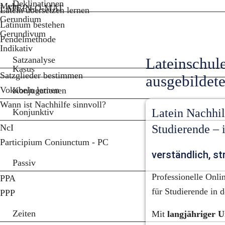
Deklinationen
Mehr...
LATEIN-O-MAT
Latein übersetzen lernen
Gerundium
Latinum bestehen
Gerundivum
Pendelmethode
Indikativ
Satzanalyse
Lateinschule
Kasus
Satzglieder bestimmen
ausgebildet
Vokabeln lernen
Konjugationen
Wann ist Nachhilfe sinnvoll?
Latein Nachhilf
Konjunktiv
NcI
Studierende – 
Participium Coniunctum - PC
verständlich, str
Passiv
Professionelle Onli
PPA
für Studierende in 
PPP
Zeiten
Mit 
langjähriger U