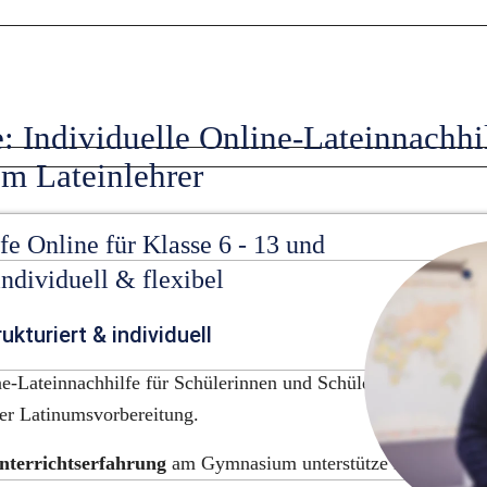
: Individuelle Online-Lateinnachhil
em Lateinlehrer
e Online für Klasse 6 - 13 und 
individuell & flexibel
ukturiert & individuell
ne-Lateinnachhilfe für Schülerinnen und Schüler der Jahrgangs
der Latinumsvorbereitung.
nterrichtserfahrung
 am Gymnasium unterstütze ich Lernende 