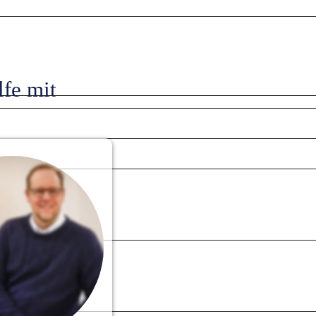
fe mit 
stufen 6 - 13 sowie 
individuell, 