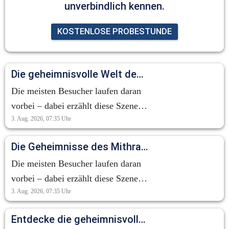
unverbindlich kennen.
KOSTENLOSE PROBESTUNDE
Die geheimnisvolle Welt des Mithraskults: Ein Blick auf die Tauroktonie
Die meisten Besucher laufen daran
vorbei – dabei erzählt diese Szene
3. Aug. 2026, 07:35
Uhr
eine der geheimnisvollsten
Geschichten der Antike. Die
Die Geheimnisse des Mithraskults: Eine antike Erzählung im Verborgenen
sogenannte Tauroktonie zeigt den
Die meisten Besucher laufen daran
Gott Mithras bei der Opferung eines
vorbei – dabei erzählt diese Szene
Stiers. Doch es geht hier nicht um
3. Aug. 2026, 07:35
Uhr
eine der geheimnisvollsten
Gewalt. Für die Anhänger des
Geschichten der Antike. Die
Mithraskults symbolisierte diese
Entdecke die geheimnisvolle Welt des Mithraskults!
sogenannte Tauroktonie zeigt den
Szene neues Leben, Fruchtbarkeit