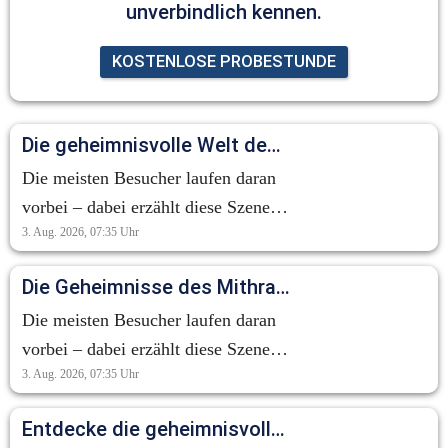
unverbindlich kennen.
KOSTENLOSE PROBESTUNDE
Die geheimnisvolle Welt des Mithraskults: Ein Blick auf die Tauroktonie
Die meisten Besucher laufen daran
vorbei – dabei erzählt diese Szene
3. Aug. 2026, 07:35
Uhr
eine der geheimnisvollsten
Geschichten der Antike. Die
Die Geheimnisse des Mithraskults: Eine antike Erzählung im Verborgenen
sogenannte Tauroktonie zeigt den
Die meisten Besucher laufen daran
Gott Mithras bei der Opferung eines
vorbei – dabei erzählt diese Szene
Stiers. Doch es geht hier nicht um
3. Aug. 2026, 07:35
Uhr
eine der geheimnisvollsten
Gewalt. Für die Anhänger des
Geschichten der Antike. Die
Mithraskults symbolisierte diese
Entdecke die geheimnisvolle Welt des Mithraskults!
sogenannte Tauroktonie zeigt den
Szene neues Leben, Fruchtbarkeit