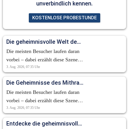
unverbindlich kennen.
KOSTENLOSE PROBESTUNDE
Die geheimnisvolle Welt des Mithraskults: Ein Blick auf die Tauroktonie
Die meisten Besucher laufen daran
vorbei – dabei erzählt diese Szene
3. Aug. 2026, 07:35
Uhr
eine der geheimnisvollsten
Geschichten der Antike. Die
Die Geheimnisse des Mithraskults: Eine antike Erzählung im Verborgenen
sogenannte Tauroktonie zeigt den
Die meisten Besucher laufen daran
Gott Mithras bei der Opferung eines
vorbei – dabei erzählt diese Szene
Stiers. Doch es geht hier nicht um
3. Aug. 2026, 07:35
Uhr
eine der geheimnisvollsten
Gewalt. Für die Anhänger des
Geschichten der Antike. Die
Mithraskults symbolisierte diese
Entdecke die geheimnisvolle Welt des Mithraskults!
sogenannte Tauroktonie zeigt den
Szene neues Leben, Fruchtbarkeit