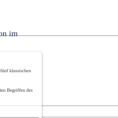
on im 
 fünf klassischen 
en Begriffen des 