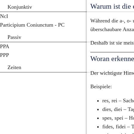
Warum ist die 
Konjunktiv
NcI
Während die a-, o- 
Participium Coniunctum - PC
überschaubare Anzah
Passiv
Deshalb ist sie meis
PPA
PPP
Woran erkenne 
Zeiten
Der wichtigste Hinwe
Beispiele:
res, rei – Sach
dies, diei – Ta
spes, spei – H
fides, fidei – 