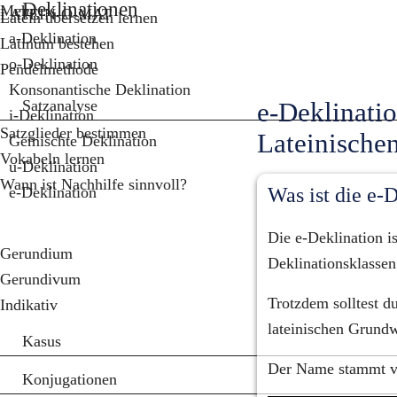
Deklinationen
Mehr...
LATEIN-O-MAT
Latein übersetzen lernen
a-Deklination
Latinum bestehen
o-Deklination
Pendelmethode
Konsonantische Deklination
Satzanalyse
e-Deklinatio
i-Deklination
Satzglieder bestimmen
Lateinische
Gemischte Deklination
Vokabeln lernen
u-Deklination
Wann ist Nachhilfe sinnvoll?
e-Deklination
Was ist die e-
Die e-Deklination is
Gerundium
Deklinationsklassen
Gerundivum
Trotzdem solltest d
Indikativ
lateinischen Grundw
Kasus
Der Name stammt 
Konjugationen