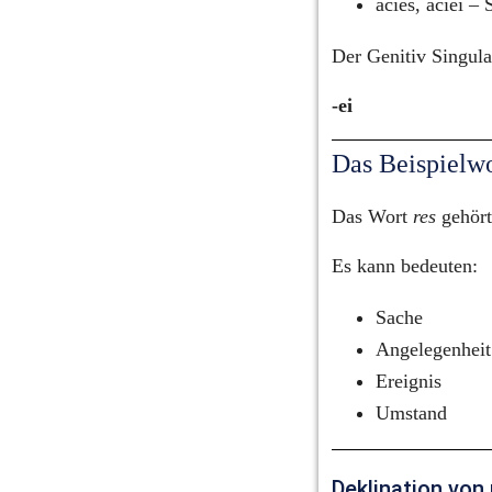
acies, aciei – 
Der Genitiv Singula
-ei
Das Beispielwo
Das Wort 
res
 gehör
Es kann bedeuten:
Sache
Angelegenheit
Ereignis
Umstand
Deklination von 