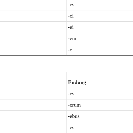
-es
-ei
-ei
-em
-e
Endung
-es
-erum
-ebus
-es