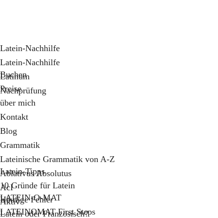
Latein-Nachhilfe
Latein-Nachhilfe
Buchen
Latinum
Preise
Nachprüfung
über mich
Kontakt
Blog
Grammatik
Lateinische Grammatik von A-Z
Latein-Tipps
Ablativus Absolutus
10 Gründe für Latein
AcI
LATEIN-O-MAT
Häufige Fehler
Aktiv
LATEINOMAT First Steps
Latein oder Französisch?