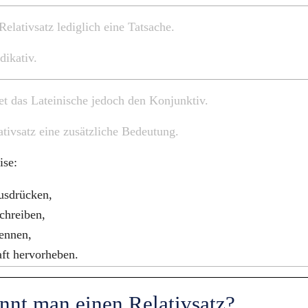
Relativsatz lediglich eine Tatsache.
dikativ.
 das Lateinische jedoch den Konjunktiv.
ativsatz eine zusätzliche Bedeutung.
ise:
usdrücken,
chreiben,
ennen,
ft hervorheben.
nnt man einen Relativsatz?