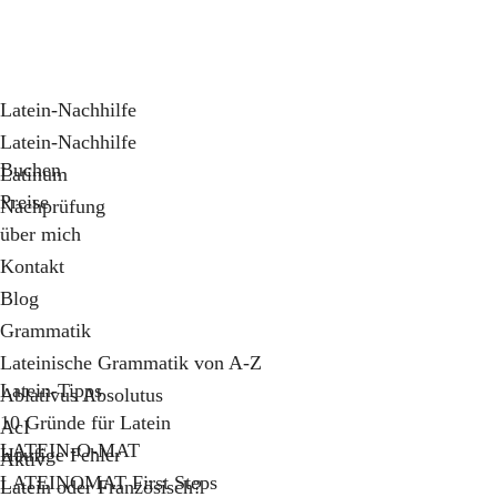
Latein-Nachhilfe
Latein-Nachhilfe
Buchen
Latinum
Preise
Nachprüfung
über mich
Kontakt
Blog
Grammatik
Lateinische Grammatik von A-Z
Latein-Tipps
Ablativus Absolutus
10 Gründe für Latein
AcI
LATEIN-O-MAT
Häufige Fehler
Aktiv
LATEINOMAT First Steps
Latein oder Französisch?