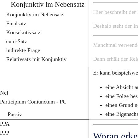
Konjunktiv im Nebensatz
Hier beschreibt der 
Konjunktiv im Nebensatz
Finalsatz
Deshalb steht der In
Konsekutivsatz
cum-Satz
Manchmal verwendet
indirekte Frage
Dann erhält der Rel
Relativsatz mit Konjunktiv
Er kann beispielswe
eine Absicht a
NcI
eine Folge bes
Participium Coniunctum - PC
einen Grund n
eine Eigenscha
Passiv
PPA
PPP
Woran erke