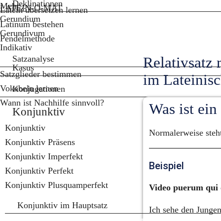
Deklinationen
Mehr...
LATEIN-O-MAT
Latein übersetzen lernen
Gerundium
Latinum bestehen
Gerundivum
Pendelmethode
Indikativ
Satzanalyse
Relativsatz 
Kasus
Satzglieder bestimmen
im Lateinis
Vokabeln lernen
Konjugationen
Wann ist Nachhilfe sinnvoll?
Was ist ein
Konjunktiv
Konjunktiv
Normalerweise steht
Konjunktiv Präsens
Konjunktiv Imperfekt
Beispiel
Konjunktiv Perfekt
Konjunktiv Plusquamperfekt
Video puerum qui c
Konjunktiv im Hauptsatz
Ich sehe den Jungen,